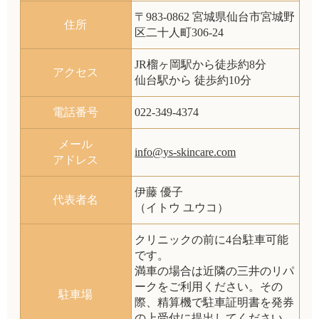
〒983-0862 宮城県仙台市宮城野
住所
区二十人町306-24
JR榴ヶ岡駅から徒歩約
8分
アクセス
仙台駅から 徒歩約
10分
電話番号
022-349-4374
メール
info@ys-skincare.com
アドレス
伊藤 優子
代表者名
（イトウ ユウコ）
クリニックの前に4台駐車可能
です。
満車の場合は近隣の三井のリパ
ークをご利用ください。その
駐車場
際、精算機で駐車証明書を発券
の上受付に提出してください。