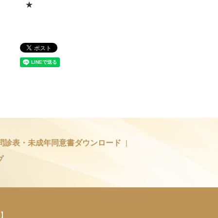
★
問診表・未成年同意書ダウンロード
プ
】